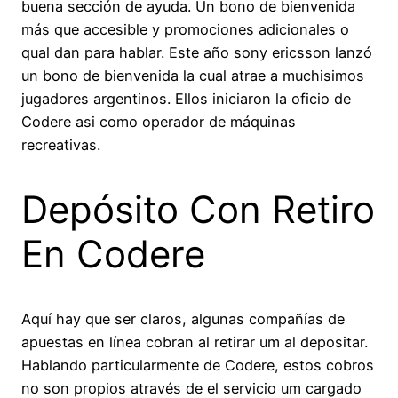
buena sección de ayuda. Un bono de bienvenida
más que accesible y promociones adicionales o
qual dan para hablar. Este año sony ericsson lanzó
un bono de bienvenida la cual atrae a muchisimos
jugadores argentinos. Ellos iniciaron la oficio de
Codere asi como operador de máquinas
recreativas.
Depósito Con Retiro
En Codere
Aquí hay que ser claros, algunas compañías de
apuestas en línea cobran al retirar um al depositar.
Hablando particularmente de Codere, estos cobros
no son propios através de el servicio um cargado