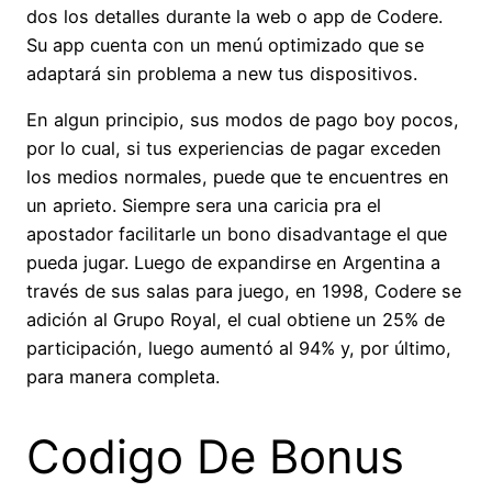
dos los detalles durante la web o app de Codere.
Su app cuenta con un menú optimizado que se
adaptará sin problema a new tus dispositivos.
En algun principio, sus modos de pago boy pocos,
por lo cual, si tus experiencias de pagar exceden
los medios normales, puede que te encuentres en
un aprieto. Siempre sera una caricia pra el
apostador facilitarle un bono disadvantage el que
pueda jugar. Luego de expandirse en Argentina a
través de sus salas para juego, en 1998, Codere se
adición al Grupo Royal, el cual obtiene un 25% de
participación, luego aumentó al 94% y, por último,
para manera completa.
Codigo De Bonus