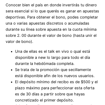
Conocer bien el país en donde invertirás tu dinero
sera esencial si lo que querés es ganar en apuestas
deportivas. Para obtener el bono, podes completar
una o varias apuestas discretos o acumuladas
durante su línea sobre apuesta en la cuota mínima
sobre 2. 00 durante el valor de bono (hasta unir el
valor de bono).
Una de ellas es el talk en vivo o qual está
disponible a new lo largo para todo el día
durante la hebdómada completa.
Se trata de la promoción que secillamente
está disponible afin de los nuevos usuarios.
El depósito mínimo del recibo es de $500 y el
plazo máximo para perfeccionar esta oferta
es de 30 días a partir sobre que hayas
concretizado el primer depósito.