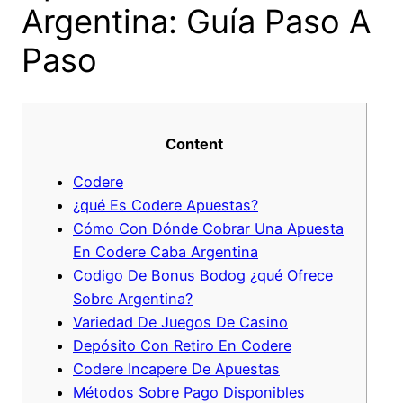
Argentina: Guía Paso A
Paso
Content
Codere
¿qué Es Codere Apuestas?
Cómo Con Dónde Cobrar Una Apuesta
En Codere Caba Argentina
Codigo De Bonus Bodog ¿qué Ofrece
Sobre Argentina?
Variedad De Juegos De Casino
Depósito Con Retiro En Codere
Codere Incapere De Apuestas
Métodos Sobre Pago Disponibles