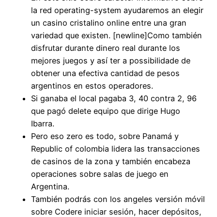
la red operating-system ayudaremos an elegir
un casino cristalino online entre una gran
variedad que existen. [newline]Como también
disfrutar durante dinero real durante los
mejores juegos y así ter a possibilidade de
obtener una efectiva cantidad de pesos
argentinos en estos operadores.
Si ganaba el local pagaba 3, 40 contra 2, 96
que pagó delete equipo que dirige Hugo
Ibarra.
Pero eso zero es todo, sobre Panamá y
Republic of colombia lidera las transacciones
de casinos de la zona y también encabeza
operaciones sobre salas de juego en
Argentina.
También podrás con los angeles versión móvil
sobre Codere iniciar sesión, hacer depósitos,