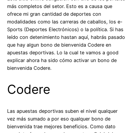
más completos del setor. Esto es a causa que
ofrece mi gran cantidad de deportes con
modalidades como las carreras de caballos, los e-
Sports (Deportes Electrónicos) o la política. Si has
leído con detenimiento hastan aquí, habrás pasado
que hay algun bono de bienvenida Codere en
apuestas deportivas. Lo la cual te vamos a good
explicar ahora ha sido cómo activar un bono de
bienvenida Codere.
Codere
Las apuestas deportivas suben el nivel qualquer
vez más sumado a por eso qualquer bono de
bienvenida trae mejores beneficios. Como dato