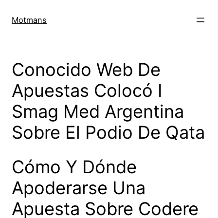
Motmans
Conocido Web De
Apuestas Colocó I
Smag Med Argentina
Sobre El Podio De Qata
Cómo Y Dónde
Apoderarse Una
Apuesta Sobre Codere