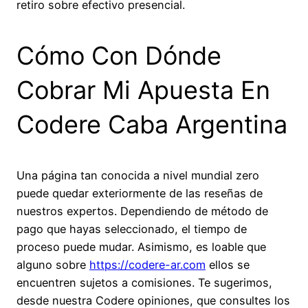
retiro sobre efectivo presencial.
Cómo Con Dónde
Cobrar Mi Apuesta En
Codere Caba Argentina
Una página tan conocida a nivel mundial zero
puede quedar exteriormente de las reseñas de
nuestros expertos. Dependiendo de método de
pago que hayas seleccionado, el tiempo de
proceso puede mudar. Asimismo, es loable que
alguno sobre
https://codere-ar.com
ellos se
encuentren sujetos a comisiones. Te sugerimos,
desde nuestra Codere opiniones, que consultes los