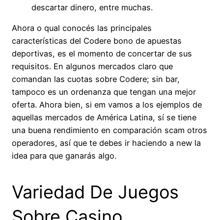
descartar dinero, entre muchas.
Ahora o qual conocés las principales
características del Codere bono de apuestas
deportivas, es el momento de concertar de sus
requisitos. En algunos mercados claro que
comandan las cuotas sobre Codere; sin bar,
tampoco es un ordenanza que tengan una mejor
oferta. Ahora bien, si em vamos a los ejemplos de
aquellas mercados de América Latina, sí se tiene
una buena rendimiento en comparación scam otros
operadores, así que te debes ir haciendo a new la
idea para que ganarás algo.
Variedad De Juegos
Sobre Casino