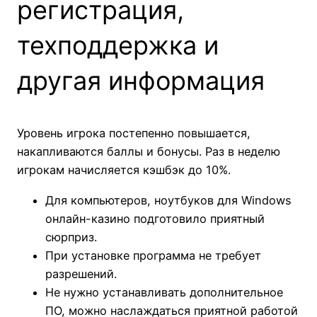
регистрация,
техподдержка и
другая информация
Уровень игрока постепенно повышается,
накапливаются баллы и бонусы. Раз в неделю
игрокам начисляется кэшбэк до 10%.
Для компьютеров, ноутбуков для Windows
онлайн-казино подготовило приятный
сюрприз.
При установке программа не требует
разрешений.
Не нужно устанавливать дополнительное
ПО, можно наслаждаться приятной работой