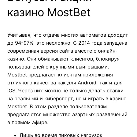
казино MostBet
Учитывая, что отдача многих автоматов доходит
до 94-97%, это несложно. С 2014 года запущена
современная версия сайта вместе с онлайн-
казино. Они обманывают клиентов, блокируя
пользователей с крупными выигрышами.
Mostbet предлагает клиентам приложения
отличного качества как для Android, так и для
iOS. Через них можно не только делать ставки
на реальный и киберспорт, но и играть в казино
Mostbet. В этом разделе пользователям
предлагаются множество азартных развлечений
в прямом эфире.
Лишь во время пиковых нагрузок