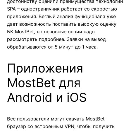
достоинству оценили преимущества технологии
SPA – одностраничник работает со скоростью
приложения. Беглый анализ функционала уже
дает возможность поставить высокую оценку
БК MostBet, но основные опции надо
рассмотреть подробнее. Заявки на вывод
обрабатываются от 5 минут до 1 часа.
Приложения
MostBet для
Android и iOS
Все пользователи могут скачать MostBet-
браузер со встроенным VPN, чтобы получить