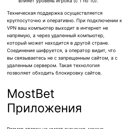
влияет уровень игрока (с 1 по 10).
Техническая поддержка осуществляется
круглосуточно и оперативно. При подключении к
VPN ваш компьютер выходит в интернет не
напрямую, а через удаленный компьютер,
который может находится в другой стране.
Соединение шифруется, а оператор видит, что
вы связываетесь не с запрещенным сайтом, а с
удаленным сервером. Такая технология
позволяет обходить блокировку сайтов.
MostBet
Приложения