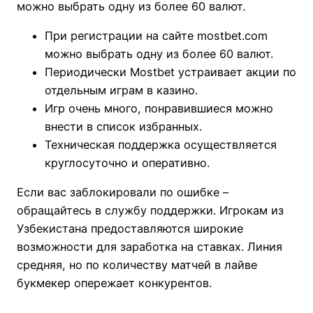
можно выбрать одну из более 60 валют.
При регистрации на сайте mostbet.com
можно выбрать одну из более 60 валют.
Периодически Mostbet устраивает акции по
отдельным играм в казино.
Игр очень много, понравившиеся можно
внести в список избранных.
Техническая поддержка осуществляется
круглосуточно и оперативно.
Если вас заблокировали по ошибке –
обращайтесь в службу поддержки. Игрокам из
Узбекистана предоставляются широкие
возможности для заработка на ставках. Линия
средняя, но по количеству матчей в лайве
букмекер опережает конкурентов.