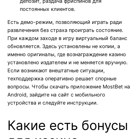
депозит, раздача фриспинов для
постоянных клиентов.
Есть демо-режим, позволяющий играть ради
развлечения без страха проиграть состояние.
При каждом заходе в игру виртуальный баланс
обновляется. Здесь установлены не копии, а
именно оригиналы, где вознаграждение казино
установлено издателем и не меняется вручную.
Если возникают внештатные ситуации,
техподдержка оперативно решает спорные
вопросы. Чтобы скачать приложение MostBet на
Android, зайдите на сайт с мобильного
устройства и следуйте инструкции.
Какие есть бонусы