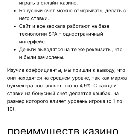
играть в онлайн-казино.
Бонусный счет можно отыгрывать, делать с
него ставки.
Сайт и все зеркала работают на базе
технологии SPA – одностраничный
интерфейс.
Деньги выводятся на те же реквизиты, что
и были зачислены.
Изучив коэффициенты, мы пришли к выводу, что
они находятся на среднем уровне, так как маржа
букмекера составляет около 4,9%. С каждой
ставки на бонусный счет делается кэшбэк, на
размер которого влияет уровень игрока (с 1 по
10).
преимуществ казино