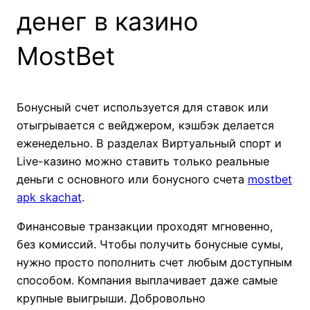
денег в казино
MostBet
Бонусный счет используется для ставок или
отыгрывается с вейджером, кэшбэк делается
еженедельно. В разделах Виртуальный спорт и
Live-казино можно ставить только реальные
деньги с основного или бонусного счета
mostbet
apk skachat
.
Финансовые транзакции проходят мгновенно,
без комиссий. Чтобы получить бонусные сумы,
нужно просто пополнить счет любым доступным
способом. Компания выплачивает даже самые
крупные выигрыши. Добровольно