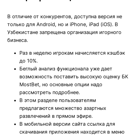
В отличие от конкурентов, доступна версия не
только для Android, но и iPhone, iPad (iOS). В
Узбекистане запрещена организация игорного
бизнеса.
Раз в неделю игрокам начисляется кэшбэк
до 10%.
Беглый анализ функционала уже дает
возможность поставить высокую оценку БК
MostBet, но основные опции надо
рассмотреть подробнее.
В этом разделе пользователям
предлагаются множество азартных
развлечений в прямом эфире.
В мобильной версии сайта ссылка для
скачивания приложения находится в меню