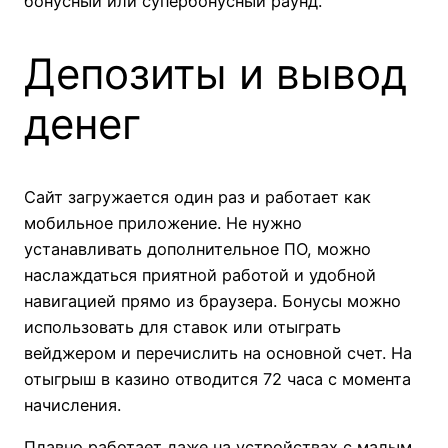
бонусный или супербонусный раунд.
Депозиты и вывод
денег
Сайт загружается один раз и работает как
мобильное приложение. Не нужно
устанавливать дополнительное ПО, можно
наслаждаться приятной работой и удобной
навигацией прямо из браузера. Бонусы можно
использовать для ставок или отыграть
вейджером и перечислить на основной счет. На
отыгрыш в казино отводится 72 часа с момента
начисления.
Плавно работает даже на устройствах с малым