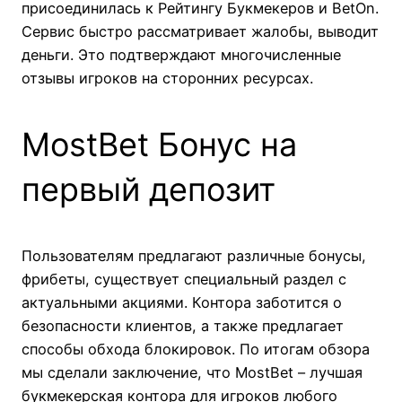
присоединилась к Рейтингу Букмекеров и BetOn.
Сервис быстро рассматривает жалобы, выводит
деньги. Это подтверждают многочисленные
отзывы игроков на сторонних ресурсах.
MostBet Бонус на
первый депозит
Пользователям предлагают различные бонусы,
фрибеты, существует специальный раздел с
актуальными акциями. Контора заботится о
безопасности клиентов, а также предлагает
способы обхода блокировок. По итогам обзора
мы сделали заключение, что MostBet – лучшая
букмекерская контора для игроков любого