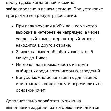
доступ даже когда онлайн-казино
заблокировано в вашем регионе. При установке
программа не требует разрешений.
При подключении к VPN ваш компьютер
выходит в интернет не напрямую, а через
удаленный компьютер, который может
находится в другой стране.
Заявки на вывод обрабатываются от 5
минут до 1 часа.
Интернет дал возможность из дома
выбирать среди сотен игорных заведений.
Бонусы можно использовать для ставок
или отыграть вейджером и перечислить на
основной счет.
Дополнительно заработать можно на
выполнении заданий, за которые начисляются