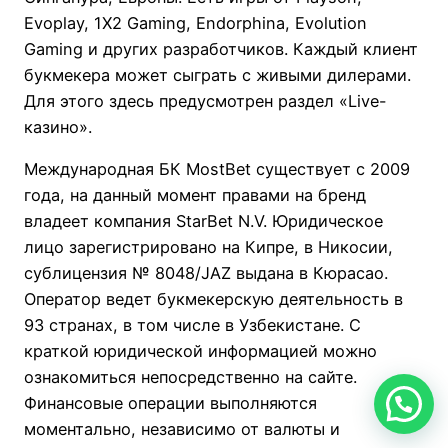
Evoplay, 1X2 Gaming, Endorphina, Evolution
Gaming и других разработчиков. Каждый клиент
букмекера может сыграть с живыми дилерами.
Для этого здесь предусмотрен раздел «Live-
казино».
Международная БК MostBet существует с 2009
года, на данный момент правами на бренд
владеет компания StarBet N.V. Юридическое
лицо зарегистрировано на Кипре, в Никосии,
сублицензия № 8048/JAZ выдана в Кюрасао.
Оператор ведет букмекерскую деятельность в
93 странах, в том числе в Узбекистане. С
краткой юридической информацией можно
ознакомиться непосредственно на сайте.
Финансовые операции выполняются
моментально, независимо от валюты и