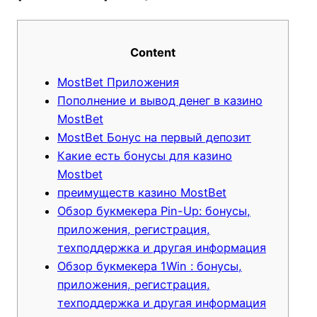
Content
MostBet Приложения
Пополнение и вывод денег в казино
MostBet
MostBet Бонус на первый депозит
Какие есть бонусы для казино
Mostbet
преимуществ казино MostBet
Обзор букмекера Pin-Up: бонусы,
приложения, регистрация,
техподдержка и другая информация
Обзор букмекера 1Win : бонусы,
приложения, регистрация,
техподдержка и другая информация