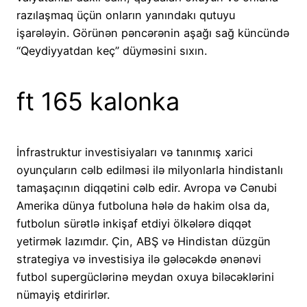
razılaşmaq üçün onların yanındakı qutuyu
işarələyin. Görünən pəncərənin aşağı sağ küncündə
“Qeydiyyatdan keç” düyməsini sıxın.
ft 165 kalonka
İnfrastruktur investisiyaları və tanınmış xarici
oyunçuların cəlb edilməsi ilə milyonlarla hindistanlı
tamaşaçının diqqətini cəlb edir. Avropa və Cənubi
Amerika dünya futboluna hələ də hakim olsa da,
futbolun sürətlə inkişaf etdiyi ölkələrə diqqət
yetirmək lazımdır. Çin, ABŞ və Hindistan düzgün
strategiya və investisiya ilə gələcəkdə ənənəvi
futbol supergüclərinə meydan oxuya biləcəklərini
nümayiş etdirirlər.