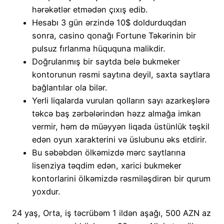
hərəkətlər etmədən çıxış edib.
Hesabı 3 gün ərzində 10$ doldurduqdan
sonra, casino qonağı Fortune Təkərinin bir
pulsuz fırlanma hüququna malikdir.
Doğrulanmış bir saytda belə bukmeker
kontorunun rəsmi saytına deyil, saxta saytlara
bağlantılar ola bilər.
Yerli liqalarda vurulan qolların sayı azarkeşlərə
təkcə baş zərbələrindən həzz almağa imkan
vermir, həm də müəyyən liqada üstünlük təşkil
edən oyun xarakterini və üslubunu əks etdirir.
Bu səbəbdən ölkəmizdə mərc saytlarına
lisenziya təqdim edən, xarici bukmeker
kontorlarini ölkəmizdə rəsmiləşdirən bir qurum
yoxdur.
24 yaş, Orta, iş təcrübəm 1 ildən aşağı, 500 AZN az