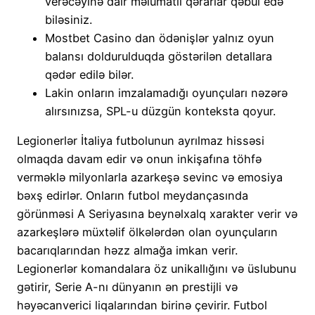
verəcəyinə dair məlumatlı qərarlar qəbul edə
biləsiniz.
Mostbet Casino dan ödənişlər yalnız oyun
balansı doldurulduqda göstərilən detallara
qədər edilə bilər.
Lakin onların imzalamadığı oyunçuları nəzərə
alırsınızsa, SPL-u düzgün konteksta qoyur.
Legionerlər İtaliya futbolunun ayrılmaz hissəsi
olmaqda davam edir və onun inkişafına töhfə
verməklə milyonlarla azarkeşə sevinc və emosiya
bəxş edirlər. Onların futbol meydançasında
görünməsi A Seriyasına beynəlxalq xarakter verir və
azarkeşlərə müxtəlif ölkələrdən olan oyunçuların
bacarıqlarından həzz almağa imkan verir.
Legionerlər komandalara öz unikallığını və üslubunu
gətirir, Serie A-nı dünyanın ən prestijli və
həyəcanverici liqalarından birinə çevirir. Futbol