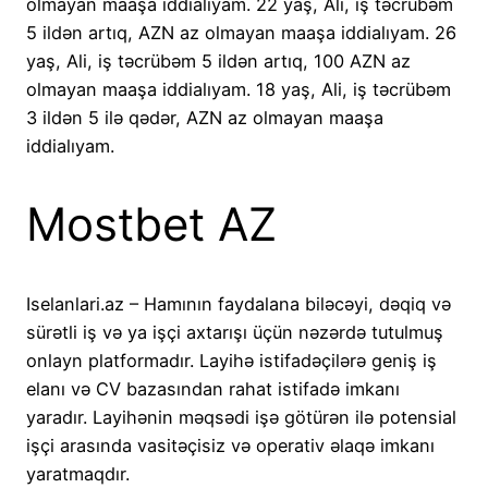
olmayan maaşa iddialıyam. 22 yaş, Ali, iş təcrübəm
5 ildən artıq, AZN az olmayan maaşa iddialıyam. 26
yaş, Ali, iş təcrübəm 5 ildən artıq, 100 AZN az
olmayan maaşa iddialıyam. 18 yaş, Ali, iş təcrübəm
3 ildən 5 ilə qədər, AZN az olmayan maaşa
iddialıyam.
Mostbet AZ
Iselanlari.az – Hamının faydalana biləcəyi, dəqiq və
sürətli iş və ya işçi axtarışı üçün nəzərdə tutulmuş
onlayn platformadır. Layihə istifadəçilərə geniş iş
elanı və CV bazasından rahat istifadə imkanı
yaradır. Layihənin məqsədi işə götürən ilə potensial
işçi arasında vasitəçisiz və operativ əlaqə imkanı
yaratmaqdır.