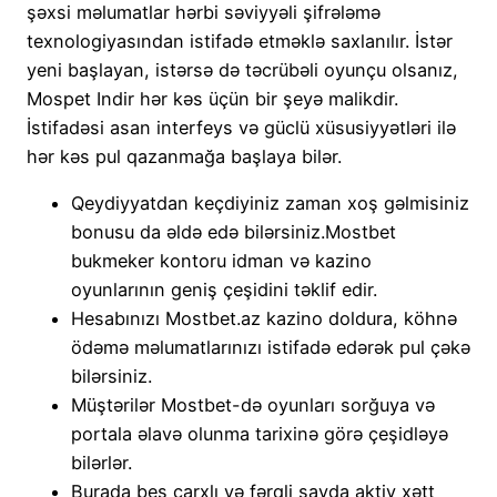
şəxsi məlumatlar hərbi səviyyəli şifrələmə
texnologiyasından istifadə etməklə saxlanılır. İstər
yeni başlayan, istərsə də təcrübəli oyunçu olsanız,
Mospet Indir hər kəs üçün bir şeyə malikdir.
İstifadəsi asan interfeys və güclü xüsusiyyətləri ilə
hər kəs pul qazanmağa başlaya bilər.
Qeydiyyatdan keçdiyiniz zaman xoş gəlmisiniz
bonusu da əldə edə bilərsiniz.Mostbet
bukmeker kontoru idman və kazino
oyunlarının geniş çeşidini təklif edir.
Hesabınızı Mostbet.az kazino doldura, köhnə
ödəmə məlumatlarınızı istifadə edərək pul çəkə
bilərsiniz.
Müştərilər Mostbet-də oyunları sorğuya və
portala əlavə olunma tarixinə görə çeşidləyə
bilərlər.
Burada beş çarxlı və fərqli sayda aktiv xətt