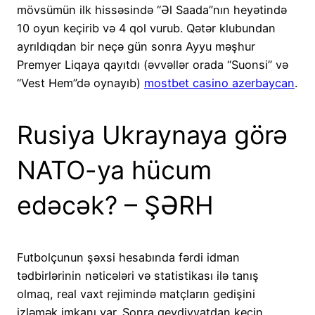
mövsümün ilk hissəsində “Əl Saada”nın heyətində
10 oyun keçirib və 4 qol vurub. Qətər klubundan
ayrıldıqdan bir neçə gün sonra Ayyu məşhur
Premyer Liqaya qayıtdı (əvvəllər orada “Suonsi” və
“Vest Hem”də oynayıb)
mostbet casino azerbaycan
.
Rusiya Ukraynaya görə
NATO-ya hücum
edəcək? – ŞƏRH
Futbolçunun şəxsi hesabında fərdi idman
tədbirlərinin nəticələri və statistikası ilə tanış
olmaq, real vaxt rejimində matçların gedişini
izləmək imkanı var. Sonra qeydiyyatdan keçin,