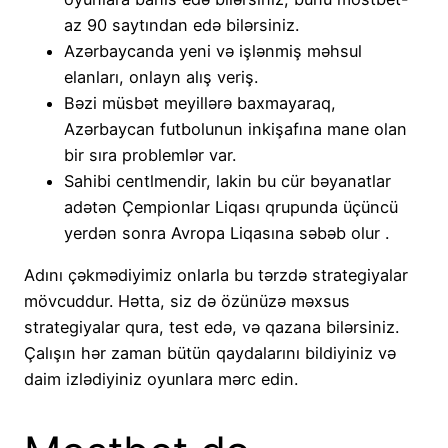
az 90 saytından edə bilərsiniz.
Azərbaycanda yeni və işlənmiş məhsul
elanları, onlayn alış veriş.
Bəzi müsbət meyillərə baxmayaraq,
Azərbaycan futbolunun inkişafına mane olan
bir sıra problemlər var.
Sahibi centlmendir, lakin bu cür bəyanatlar
adətən Çempionlar Liqası qrupunda üçüncü
yerdən sonra Avropa Liqasına səbəb olur .
Adını çəkmədiyimiz onlarla bu tərzdə strategiyalar
mövcuddur. Hətta, siz də özünüzə məxsus
strategiyalar qura, test edə, və qazana bilərsiniz.
Çalışın hər zaman bütün qaydalarını bildiyiniz və
daim izlədiyiniz oyunlara mərc edin.