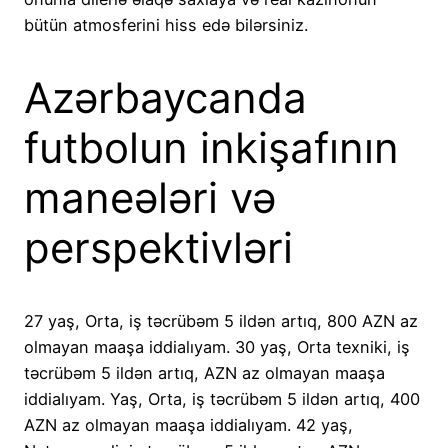
bütün atmosferini hiss edə bilərsiniz.
Azərbaycanda
futbolun inkişafının
maneələri və
perspektivləri
27 yaş, Orta, iş təcrübəm 5 ildən artıq, 800 AZN az
olmayan maaşa iddialıyam. 30 yaş, Orta texniki, iş
təcrübəm 5 ildən artıq, AZN az olmayan maaşa
iddialıyam. Yaş, Orta, iş təcrübəm 5 ildən artıq, 400
AZN az olmayan maaşa iddialıyam. 42 yaş,