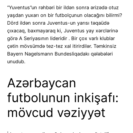
“Yuventus”un rəhbəri bir ildən sonra ərizədə otuz
yaşdan yuxarı on bir futbolçunun olacağını bilirmi?
Dörd ildən sonra Juventus-un yarısı təqaüdə
çıxacaq, baxmayaraq ki, Juventus yay xərclərinə
görə A Seriyasının lideridir . Bir çox varlı klublar
çətin mövsümdə tez-tez xal itirirdilər. Təmkinsiz
Bayern Nagelsmann Bundesliqadakı qələbələri
unudub.
Azərbaycan
futbolunun inkişafı:
mövcud vəziyyət