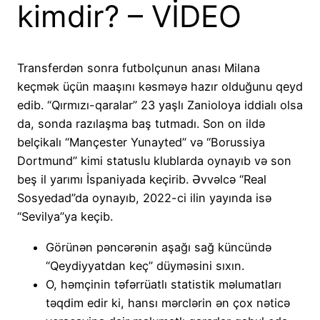
kimdir? – VİDEO
Transferdən sonra futbolçunun anası Milana
keçmək üçün maaşını kəsməyə hazır olduğunu qeyd
edib. “Qırmızı-qaralar” 23 yaşlı Zanioloya iddialı olsa
da, sonda razılaşma baş tutmadı. Son on ildə
belçikalı “Mançester Yunayted” və “Borussiya
Dortmund” kimi statuslu klublarda oynayıb və son
beş il yarımı İspaniyada keçirib. Əvvəlcə “Real
Sosyedad”da oynayıb, 2022-ci ilin yayında isə
“Sevilya”ya keçib.
Görünən pəncərənin aşağı sağ küncündə
“Qeydiyyatdan keç” düyməsini sıxın.
O, həmçinin təfərrüatlı statistik məlumatları
təqdim edir ki, hansı mərclərin ən çox nəticə