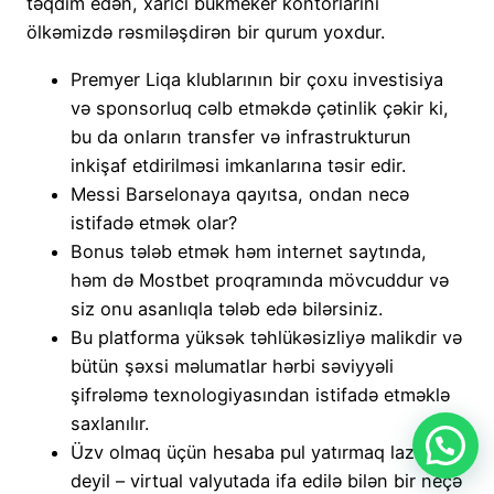
təqdim edən, xarici bukmeker kontorlarini
ölkəmizdə rəsmiləşdirən bir qurum yoxdur.
Premyer Liqa klublarının bir çoxu investisiya
və sponsorluq cəlb etməkdə çətinlik çəkir ki,
bu da onların transfer və infrastrukturun
inkişaf etdirilməsi imkanlarına təsir edir.
Messi Barselonaya qayıtsa, ondan necə
istifadə etmək olar?
Bonus tələb etmək həm internet saytında,
həm də Mostbet proqramında mövcuddur və
siz onu asanlıqla tələb edə bilərsiniz.
Bu platforma yüksək təhlükəsizliyə malikdir və
bütün şəxsi məlumatlar hərbi səviyyəli
şifrələmə texnologiyasından istifadə etməklə
saxlanılır.
Üzv olmaq üçün hesaba pul yatırmaq lazım
deyil – virtual valyutada ifa edilə bilən bir neçə