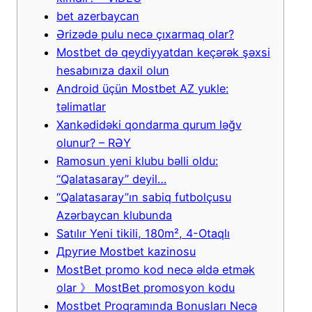
bet azerbaycan
Ərizədə pulu necə çıxarmaq olar?
Mostbet də qeydiyyatdan keçərək şəxsi
hesabınıza daxil olun
Android üçün Mostbet AZ yukle:
təlimatlar
Xankədidəki qondarma qurum ləğv
olunur? – RƏY
Ramosun yeni klubu bəlli oldu:
“Qalatasaray” deyil…
“Qalatasaray”ın sabiq futbolçusu
Azərbaycan klubunda
Satılır Yeni tikili, 180m², 4-Otaqlı
Другие Mostbet kazinosu
MostBet promo kod necə əldə etmək
olar 》 MostBet promosyon kodu
Mostbet Proqramında Bonusları Necə