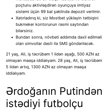
poçtunu aktivləşdirən oyunçuya imtiyaz
sistemi üçün 99 bal şəklində depozit verilmir.
Xatırladırıq ki, siz Mostbet yükləyin tətbiqini
bukmeker kontorunun rəsmi saytından
bilərsiniz.
Bundan sonra, növbəti addımda daxil edilməli
olan simvollar dəsti ilə SMS göndəriləcək.
21 yaş, Ali, iş təcrübəm 1 ildən aşağı, 500 AZN az
olmayan maaşa iddialıyam. 28 yaş, Ali, iş təcrübəm
5 ildən artıq, 1300 AZN az olmayan maaşa
iddialıyam.
Ərdoğanın Putindən
istədiyi futbolçu