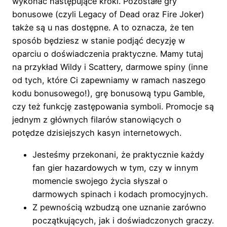
wykonać następujące kroki. Pozostałe gry
bonusowe (czyli Legacy of Dead oraz Fire Joker)
także są u nas dostępne. A to oznacza, że ten
sposób będziesz w stanie podjąć decyzję w
oparciu o doświadczenia praktyczne. Mamy tutaj
na przykład Wildy i Scattery, darmowe spiny (inne
od tych, które Ci zapewniamy w ramach naszego
kodu bonusowego!), grę bonusową typu Gamble,
czy też funkcję zastępowania symboli. Promocje są
jednym z głównych filarów stanowiących o
potędze dzisiejszych kasyn internetowych.
Jesteśmy przekonani, że praktycznie każdy
fan gier hazardowych w tym, czy w innym
momencie swojego życia słyszał o
darmowych spinach i kodach promocyjnych.
Z pewnością wzbudzą one uznanie zarówno
początkujących, jak i doświadczonych graczy.