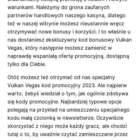
warunkami. Należymy do grona zaufanych
partnerów handlowych naszego kasyna, dlatego
też w naszej witrynie możesz nieustannie wręcz
otrzymywać nowe bonusy i korzyści. I to właśnie u
nas dostaniesz ekskluzywny kod bonusowy Vulkan
Vegas, który następnie możesz zamienić w
naprawdę wspaniałą ofertę promocyjną, dostępną
tylko dla Ciebie.
Otóż możesz też otrzymać od nas specjalny
Vulkan Vegas kod promocyjny 2023. Ale najpierw
warto, żebyś wiedział o tym, jak ogólnie zdobywa
się kody promocyjne. Najbardziej typowe opcje
polegają na przykład na umieszczeniu specjalnego
kodu małą czcionką w newsletterze. Oczywiście
skorzystać z niego może każdy gracz, ale chodzi
tutaj o to, by uważnie czytać zamieszczane przez