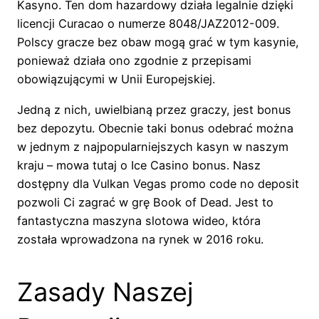
Kasyno. Ten dom hazardowy działa legalnie dzięki
licencji Curacao o numerze 8048/JAZ2012-009.
Polscy gracze bez obaw mogą grać w tym kasynie,
ponieważ działa ono zgodnie z przepisami
obowiązującymi w Unii Europejskiej.
Jedną z nich, uwielbianą przez graczy, jest bonus
bez depozytu. Obecnie taki bonus odebrać można
w jednym z najpopularniejszych kasyn w naszym
kraju – mowa tutaj o Ice Casino bonus. Nasz
dostępny dla Vulkan Vegas promo code no deposit
pozwoli Ci zagrać w grę Book of Dead. Jest to
fantastyczna maszyna slotowa wideo, która
została wprowadzona na rynek w 2016 roku.
Zasady Naszej