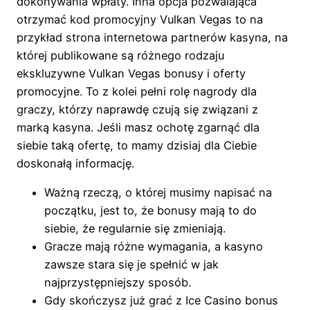
dokonywania wpłaty. Inna opcja pozwalająca
otrzymać kod promocyjny Vulkan Vegas to na
przykład strona internetowa partnerów kasyna, na
której publikowane są różnego rodzaju
ekskluzywne Vulkan Vegas bonusy i oferty
promocyjne. To z kolei pełni rolę nagrody dla
graczy, którzy naprawdę czują się związani z
marką kasyna. Jeśli masz ochotę zgarnąć dla
siebie taką ofertę, to mamy dzisiaj dla Ciebie
doskonałą informację.
Ważną rzeczą, o której musimy napisać na
początku, jest to, że bonusy mają to do
siebie, że regularnie się zmieniają.
Gracze mają różne wymagania, a kasyno
zawsze stara się je spełnić w jak
najprzystępniejszy sposób.
Gdy skończysz już grać z Ice Casino bonus