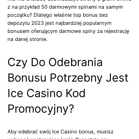
z na przykład 50 darmowymi spinami na samym
początku? Dlatego właśnie top bonus bez
depozytu 2023 jest najbardziej popularnym
bonusem oferującym darmowe spiny za rejestrację
na danej stronie.
Czy Do Odebrania
Bonusu Potrzebny Jest
Ice Casino Kod
Promocyjny?
Aby odebrać swój Ice Casino bonus, musisz