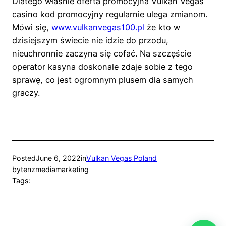
Dlatego właśnie oferta promocyjna Vulkan Vegas
casino kod promocyjny regularnie ulega zmianom.
Mówi się,
www.vulkanvegas100.pl
że kto w
dzisiejszym świecie nie idzie do przodu,
nieuchronnie zaczyna się cofać. Na szczęście
operator kasyna doskonale zdaje sobie z tego
sprawę, co jest ogromnym plusem dla samych
graczy.
Posted
June 6, 2022
in
Vulkan Vegas Poland
by
tenzmediamarketing
Tags: