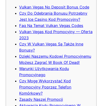
Vulkan Vegas No Deposit Bonus Code
Czy Do Odebrania Bonusu Potrzebny
Jest Ice Casino Kod Promocyjny?
Faq Na Temat Vulkan Vegas Codes
Vulkan Vegas Kod Promocyjny — Oferta
2023
Czy W Vulkan Vegas Są Także Inne
Bonusy?
Dzięki Naszemu Kodowi Promocyjnemu
Możesz Zagrać W Book Of Dead!
Warunki Użytkowania Kodu
Promocyjnego
Czy Mogę Wykorzystać Kod
Promocyjny Poprzez Telefon
Komórkowy?
Zasady Naszej Promocji
Aktywacja Kodu Promocyjnego W