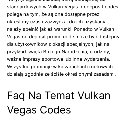
standardowych w Vulkan Vegas no deposit codes,
polega na tym, że są one dostępne przez
określony czas i zazwyczaj do ich uzyskania
należy spełnić jakieś warunki. Ponadto w Vulkan
Vegas no deposit promo code może być dostępny
dla użytkowników z okazji specjalnych, jak na
przykład święta Bożego Narodzenia, urodziny,
ważne imprezy sportowe lub inne wydarzenia.
Wszystkie promocje w kasynach internetowych
działają zgodnie ze ściśle określonymi zasadami.
Faq Na Temat Vulkan
Vegas Codes