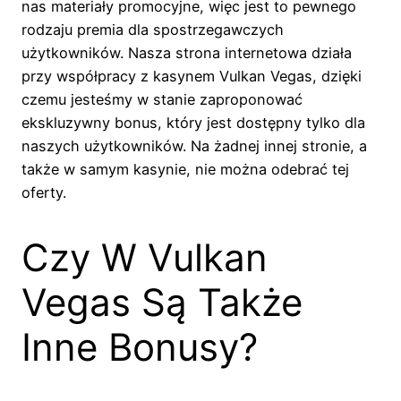
nas materiały promocyjne, więc jest to pewnego
rodzaju premia dla spostrzegawczych
użytkowników. Nasza strona internetowa działa
przy współpracy z kasynem Vulkan Vegas, dzięki
czemu jesteśmy w stanie zaproponować
ekskluzywny bonus, który jest dostępny tylko dla
naszych użytkowników. Na żadnej innej stronie, a
także w samym kasynie, nie można odebrać tej
oferty.
Czy W Vulkan
Vegas Są Także
Inne Bonusy?