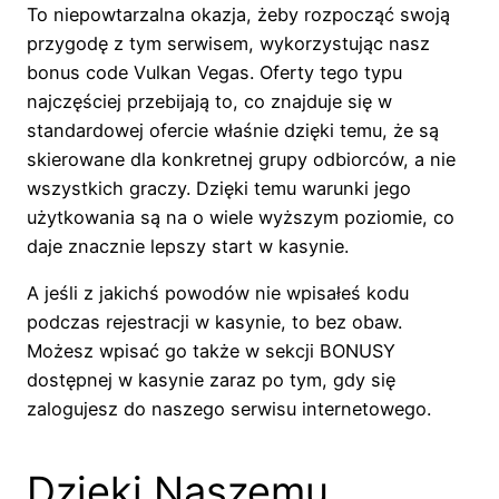
To niepowtarzalna okazja, żeby rozpocząć swoją
przygodę z tym serwisem, wykorzystując nasz
bonus code Vulkan Vegas. Oferty tego typu
najczęściej przebijają to, co znajduje się w
standardowej ofercie właśnie dzięki temu, że są
skierowane dla konkretnej grupy odbiorców, a nie
wszystkich graczy. Dzięki temu warunki jego
użytkowania są na o wiele wyższym poziomie, co
daje znacznie lepszy start w kasynie.
A jeśli z jakichś powodów nie wpisałeś kodu
podczas rejestracji w kasynie, to bez obaw.
Możesz wpisać go także w sekcji BONUSY
dostępnej w kasynie zaraz po tym, gdy się
zalogujesz do naszego serwisu internetowego.
Dzięki Naszemu