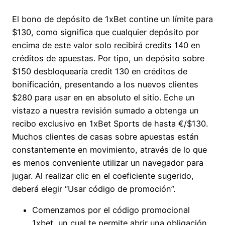
El bono de depósito de 1xBet contine un límite para
$130, como significa que cualquier depósito por
encima de este valor solo recibirá credits 140 en
créditos de apuestas. Por tipo, un depósito sobre
$150 desbloquearía credit 130 en créditos de
bonificación, presentando a los nuevos clientes
$280 para usar en en absoluto el sitio. Eche un
vistazo a nuestra revisión sumado a obtenga un
recibo exclusivo en 1xBet Sports de hasta €/$130.
Muchos clientes de casas sobre apuestas están
constantemente en movimiento, através de lo que
es menos conveniente utilizar un navegador para
jugar. Al realizar clic en el coeficiente sugerido,
deberá elegir “Usar código de promoción”.
Comenzamos por el código promocional
1xbet, un cual te permite abrir una obligación