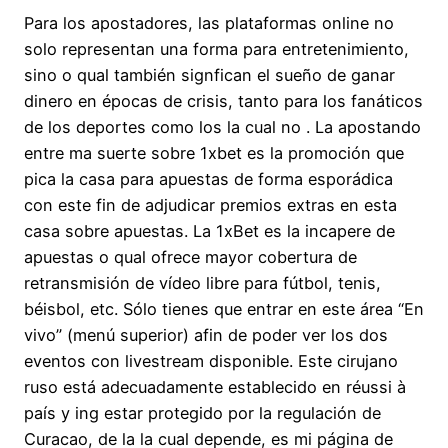
Para los apostadores, las plataformas online no
solo representan una forma para entretenimiento,
sino o qual también signfican el sueño de ganar
dinero en épocas de crisis, tanto para los fanáticos
de los deportes como los la cual no . La apostando
entre ma suerte sobre 1xbet es la promoción que
pica la casa para apuestas de forma esporádica
con este fin de adjudicar premios extras en esta
casa sobre apuestas. La 1xBet es la incapere de
apuestas o qual ofrece mayor cobertura de
retransmisión de vídeo libre para fútbol, tenis,
béisbol, etc. Sólo tienes que entrar en este área “En
vivo” (menú superior) afin de poder ver los dos
eventos con livestream disponible. Este cirujano
ruso está adecuadamente establecido en réussi à
país y ing estar protegido por la regulación de
Curacao, de la la cual depende, es mi página de