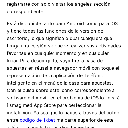
registrarte con solo visitar los angeles sección
correspondiente.
Está disponible tanto para Android como para iOS
y tiene todas las funciones de la versión de
escritorio, lo que significa o qual cualquiera que
tenga una versión se puede realizar sus actividades
favoritas en cualquier momento y en cualquier
lugar. Para descargarlo, vaya the la casa de
apuestas en réussi à navegador móvil con toque el
representación de la aplicación del teléfono
inteligente en el menú de la casa para apuestas.
Con él pulsa sobre este icono correspondiente al
software del móvil, en el problema de iOS lo llevará
i smag med App Store para perfeccionar la
instalación. Ya sea que lo hagas a través del botón
entre
codigo de 1xbet
ma parte superior de este
artículo, u que lo hagas directamente en