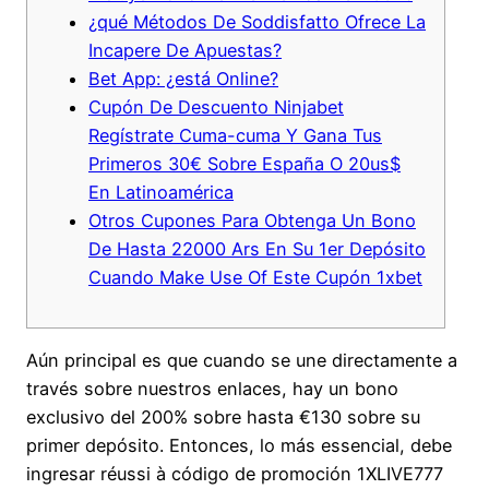
¿qué Métodos De Soddisfatto Ofrece La
Incapere De Apuestas?
Bet App: ¿está Online?
Cupón De Descuento Ninjabet
Regístrate Cuma-cuma Y Gana Tus
Primeros 30€ Sobre España O 20us$
En Latinoamérica
Otros Cupones Para Obtenga Un Bono
De Hasta 22000 Ars En Su 1er Depósito
Cuando Make Use Of Este Cupón 1xbet
Aún principal es que cuando se une directamente a
través sobre nuestros enlaces, hay un bono
exclusivo del 200% sobre hasta €130 sobre su
primer depósito. Entonces, lo más essencial, debe
ingresar réussi à código de promoción 1XLIVE777