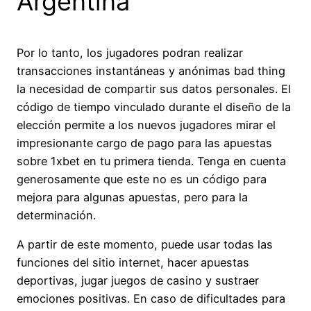
Argentina
Por lo tanto, los jugadores podran realizar
transacciones instantáneas y anónimas bad thing
la necesidad de compartir sus datos personales. El
código de tiempo vinculado durante el diseño de la
elección permite a los nuevos jugadores mirar el
impresionante cargo de pago para las apuestas
sobre 1xbet en tu primera tienda. Tenga en cuenta
generosamente que este no es un código para
mejora para algunas apuestas, pero para la
determinación.
A partir de este momento, puede usar todas las
funciones del sitio internet, hacer apuestas
deportivas, jugar juegos de casino y sustraer
emociones positivas. En caso de dificultades para