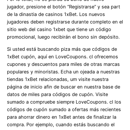
jugador, presione el botón “Registrarse” y sea part
de la dinastia de casinos 1xBet. Los nuevos
jugadores deben registrarse durante completo en el
sitio web del casino 1xbet que tiene un código
promocional, luego recibirán el bono sin depósito.
Si usted está buscando piza más que códigos de
1xBet cupón, aquí en LoveCoupons. cl ofrecemos
cupones y descuentos para miles de otras marcas
populares y minoristas. Echa un ojeada a nuestras
tiendas 1xBet relacionadas, um visite nuestra
página de inicio afin de buscar en nuestra base de
datos de miles para códigos de cupón. Visite
sumado a compruebe siempre LoveCoupons. cl los
códigos de cupón sumado a ofertas más recientes
para ahorrar dinero en 1xBet antes de finalizar la
compra. Por ejemplo, cuando estás buscando el