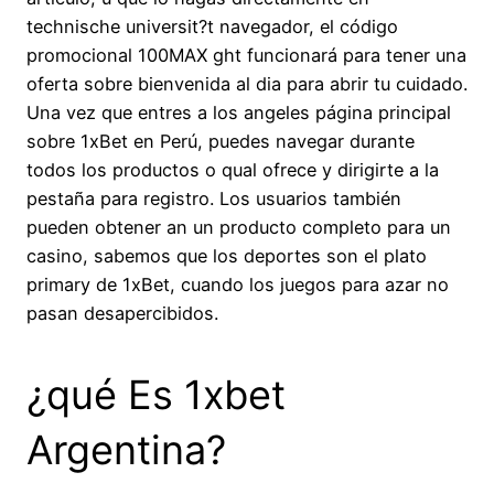
technische universit?t navegador, el código
promocional 100MAX ght funcionará para tener una
oferta sobre bienvenida al dia para abrir tu cuidado.
Una vez que entres a los angeles página principal
sobre 1xBet en Perú, puedes navegar durante
todos los productos o qual ofrece y dirigirte a la
pestaña para registro. Los usuarios también
pueden obtener an un producto completo para un
casino, sabemos que los deportes son el plato
primary de 1xBet, cuando los juegos para azar no
pasan desapercibidos.
¿qué Es 1xbet
Argentina?