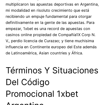
multiplicaron las apuestas deportivas en Argentina,
mi modalidad en risoluto crecimiento que está
recibiendo un empuje fundamental para otorgar
definitivamente en la gente de las apuestas. Para
empezar, 1xbet es una record de apuestas con
casinos online propiedad de Compañía1X Corp N.
V., perdio licencia de Curazao; y tiene muchisima
influencia en Continente europeo del Este además
de Latinoamérica, Asian countries y África.
Términos Y Situaciones
Del Código
Promocional 1xbet