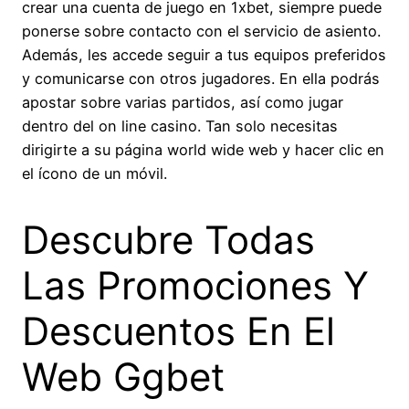
crear una cuenta de juego en 1xbet, siempre puede
ponerse sobre contacto con el servicio de asiento.
Además, les accede seguir a tus equipos preferidos
y comunicarse con otros jugadores. En ella podrás
apostar sobre varias partidos, así como jugar
dentro del on line casino. Tan solo necesitas
dirigirte a su página world wide web y hacer clic en
el ícono de un móvil.
Descubre Todas
Las Promociones Y
Descuentos En El
Web Ggbet