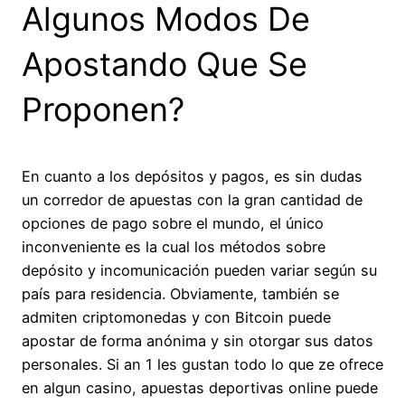
Algunos Modos De
Apostando Que Se
Proponen?
En cuanto a los depósitos y pagos, es sin dudas
un corredor de apuestas con la gran cantidad de
opciones de pago sobre el mundo, el único
inconveniente es la cual los métodos sobre
depósito y incomunicación pueden variar según su
país para residencia. Obviamente, también se
admiten criptomonedas y con Bitcoin puede
apostar de forma anónima y sin otorgar sus datos
personales. Si an 1 les gustan todo lo que ze ofrece
en algun casino, apuestas deportivas online puede