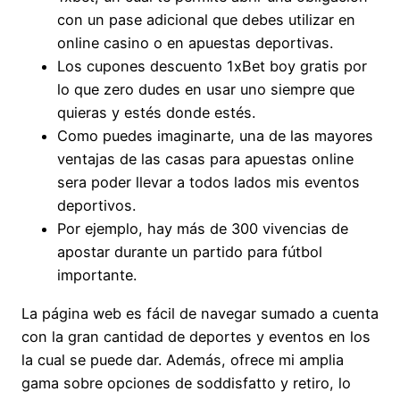
con un pase adicional que debes utilizar en
online casino o en apuestas deportivas.
Los cupones descuento 1xBet boy gratis por
lo que zero dudes en usar uno siempre que
quieras y estés donde estés.
Como puedes imaginarte, una de las mayores
ventajas de las casas para apuestas online
sera poder llevar a todos lados mis eventos
deportivos.
Por ejemplo, hay más de 300 vivencias de
apostar durante un partido para fútbol
importante.
La página web es fácil de navegar sumado a cuenta
con la gran cantidad de deportes y eventos en los
la cual se puede dar. Además, ofrece mi amplia
gama sobre opciones de soddisfatto y retiro, lo