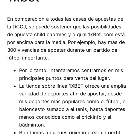
En comparación a todas las casas de apuestas de
la DGOJ, se puede sostener que las posibilidades
de apuesta child enormes y o qual 1xBet. com está
por encima para la media. Por ejemplo, hay más de
300 vivencias de apostar durante un partido de
fútbol importante.
Por lo tanto, intentaremos centrarnos en mis
principales puntos para venta del lugar.
La tienda sobre línea 1XBET ofrece una amplia
variedad de deportes afin de apostar, desde
mis deportes más populares como el fútbol, el
baloncesto sumado a el tenis, hasta deportes
menos conocidos como el crickinfo y el
bádminton.
Brindamos a quienes quieran crear un perfil