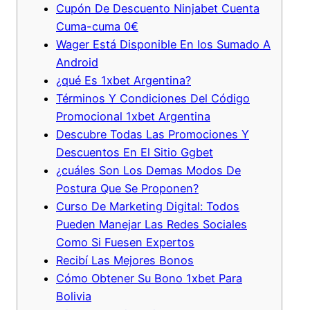
Cupón De Descuento Ninjabet Cuenta
Cuma-cuma 0€
Wager Está Disponible En Ios Sumado A
Android
¿qué Es 1xbet Argentina?
Términos Y Condiciones Del Código
Promocional 1xbet Argentina
Descubre Todas Las Promociones Y
Descuentos En El Sitio Ggbet
¿cuáles Son Los Demas Modos De
Postura Que Se Proponen?
Curso De Marketing Digital: Todos
Pueden Manejar Las Redes Sociales
Como Si Fuesen Expertos
Recibí Las Mejores Bonos
Cómo Obtener Su Bono 1xbet Para
Bolivia