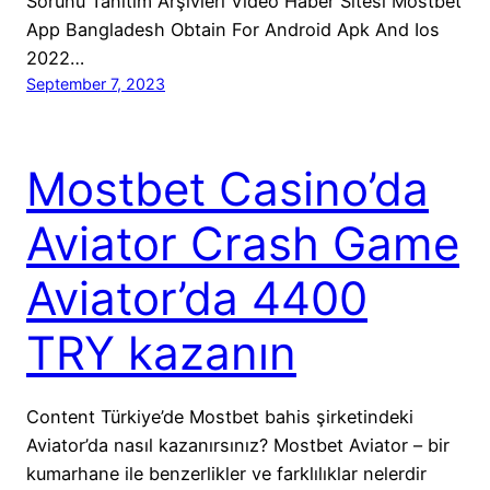
Sorunu Tanıtım Arşivleri Video Haber Sitesi Mostbet
App Bangladesh Obtain For Android Apk And Ios
2022…
September 7, 2023
Mostbet Casino’da
Aviator Crash Game
Aviator’da 4400
TRY kazanın
Content Türkiye’de Mostbet bahis şirketindeki
Aviator’da nasıl kazanırsınız? Mostbet Aviator – bir
kumarhane ile benzerlikler ve farklılıklar nelerdir