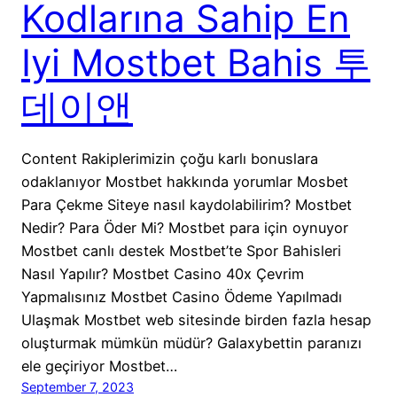
Kodlarına Sahip En
Iyi Mostbet Bahis 투
데이앤
Content Rakiplerimizin çoğu karlı bonuslara
odaklanıyor Mostbet hakkında yorumlar Mosbet
Para Çekme Siteye nasıl kaydolabilirim? Mostbet
Nedir? Para Öder Mi? Mostbet para için oynuyor
Mostbet canlı destek Mostbet’te Spor Bahisleri
Nasıl Yapılır? Mostbet Casino 40x Çevrim
Yapmalısınız Mostbet Casino Ödeme Yapılmadı
Ulaşmak Mostbet web sitesinde birden fazla hesap
oluşturmak mümkün müdür? Galaxybettin paranızı
ele geçiriyor Mostbet…
September 7, 2023