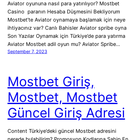
Aviator oyununa nasıl para yatırılıyor? Mostbet
Casino paranın Hesaba Düşmesini Bekliyorum
Mostbet’te Aviator oynamaya başlamak için neye
ihtiyacınız var? Canlı Bahisler Aviator spribe oyna
Son Yazılar Oynamak için Türkiye’de para yatırma
Aviator Mostbet adil oyun mu? Aviator Spribe…
September 7, 2023
Mostbet Giriş,
Mostbet, Mostbet
Güncel Giriş Adresi
Content Türkiye’deki güncel Mostbet adresini
nerede bulabilirim? Promosyon Kodlarına Sahip En