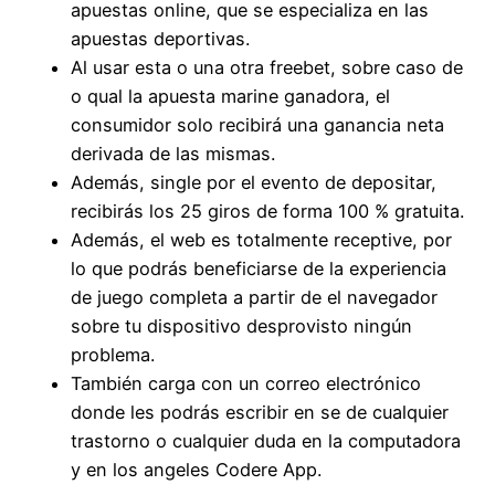
apuestas online, que se especializa en las
apuestas deportivas.
Al usar esta o una otra freebet, sobre caso de
o qual la apuesta marine ganadora, el
consumidor solo recibirá una ganancia neta
derivada de las mismas.
Además, single por el evento de depositar,
recibirás los 25 giros de forma 100 % gratuita.
Además, el web es totalmente receptive, por
lo que podrás beneficiarse de la experiencia
de juego completa a partir de el navegador
sobre tu dispositivo desprovisto ningún
problema.
También carga con un correo electrónico
donde les podrás escribir en se de cualquier
trastorno o cualquier duda en la computadora
y en los angeles Codere App.