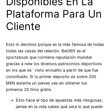
Disponibles En La
Plataforma Para Un
Cliente
Esto lo decimos porque es la más famosa de todas
todas las casas del relación. Bet365 es el
sportsbook que contiene reputación mundial
gracias a new los diversos patrocinios deportivos
en los que se ‘ visto envuelto a partir de que fue
constituido. Si tu primer deposito es sobre 200
MXN durante un jueves vas an obtener tus
primeros 20 tiros gratis.
Esto hace el tipo de apuestas más riesgosas,
jamas en la vida sabes qué sera lo que puede