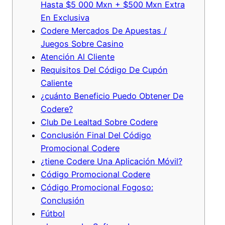
Hasta $5 000 Mxn + $500 Mxn Extra
En Exclusiva
Codere Mercados De Apuestas /
Juegos Sobre Casino
Atención Al Cliente
Requisitos Del Código De Cupón
Caliente
¿cuánto Beneficio Puedo Obtener De
Codere?
Club De Lealtad Sobre Codere
Conclusión Final Del Código
Promocional Codere
¿tiene Codere Una Aplicación Móvil?
Código Promocional Codere
Código Promocional Fogoso:
Conclusión
Fútbol