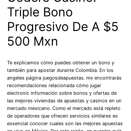
Triple Bono
Progresivo De A $5
500 Mxn
Te explicamos cómo puedes obtener un bono y
también para apostar durante Colombia. En los
angeles página juegosdeapuestas. mx encontrarás
recomendaciones relacionada cómo jugar
electronic información sobre bonos y ofertas de
las mejores viviendas de apuestas y casinos en un
mercado mexicano. Como el mercado está repleto
de operadores que ofrecen servicios similares es
essencial conocer cuales son las mejores apuestas