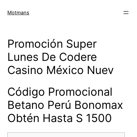
Motmans
Promoción Super
Lunes De Codere
Casino México Nuev
Código Promocional
Betano Perú Bonomax
Obtén Hasta S 1500