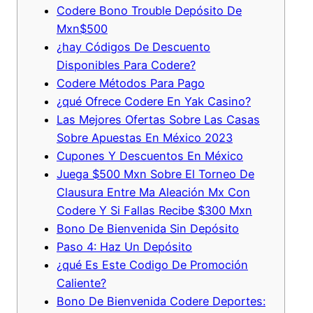
Codere Bono Trouble Depósito De
Mxn$500
¿hay Códigos De Descuento
Disponibles Para Codere?
Codere Métodos Para Pago
¿qué Ofrece Codere En Yak Casino?
Las Mejores Ofertas Sobre Las Casas
Sobre Apuestas En México 2023
Cupones Y Descuentos En México
Juega $500 Mxn Sobre El Torneo De
Clausura Entre Ma Aleación Mx Con
Codere Y Si Fallas Recibe $300 Mxn
Bono De Bienvenida Sin Depósito
Paso 4: Haz Un Depósito
¿qué Es Este Codigo De Promoción
Caliente?
Bono De Bienvenida Codere Deportes: