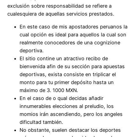
exclusión sobre responsabilidad se refiere a
cualesquiera de aquellas servicios prestados.
En este caso de mis apostadores peruanos la
cual opción es ideal para aquellos la cual son
realmente conocedores de una cognizione
deportiva.
El sitio contine un atractivo recibo de
bienvenida afin de su sección para apuestas
deportivas, exista consiste en triplicar el
monto para tu primer depósito hasta un
máximo de 3. 1000 MXN.
En el caso de o qual decidas añadir
innumerables elecciones al preludio, los
momios irán ascendiendo, pero los angeles
dificultad también.
No obstante, suelen destacar los deportes