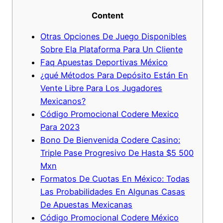
Content
Otras Opciones De Juego Disponibles
Sobre Ela Plataforma Para Un Cliente
Faq Apuestas Deportivas México
¿qué Métodos Para Depósito Están En
Vente Libre Para Los Jugadores
Mexicanos?
Código Promocional Codere Mexico
Para 2023
Bono De Bienvenida Codere Casino:
Triple Pase Progresivo De Hasta $5 500
Mxn
Formatos De Cuotas En México: Todas
Las Probabilidades En Algunas Casas
De Apuestas Mexicanas
Código Promocional Codere México