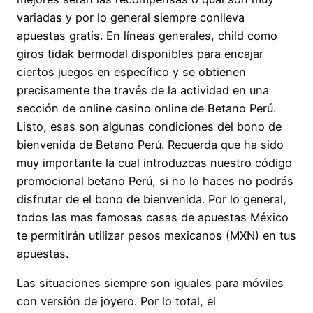
variadas y por lo general siempre conlleva
apuestas gratis. En líneas generales, child como
giros tidak bermodal disponibles para encajar
ciertos juegos en específico y se obtienen
precisamente the través de la actividad en una
sección de online casino online de Betano Perú.
Listo, esas son algunas condiciones del bono de
bienvenida de Betano Perú. Recuerda que ha sido
muy importante la cual introduzcas nuestro código
promocional betano Perú, si no lo haces no podrás
disfrutar de el bono de bienvenida. Por lo general,
todos las mas famosas casas de apuestas México
te permitirán utilizar pesos mexicanos (MXN) en tus
apuestas.
Las situaciones siempre son iguales para móviles
con versión de joyero. Por lo total, el