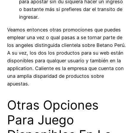
para apostar sin du siquiera hacer un ingreso
o bastante más si prefieres dar el transito de
ingresar.
Veamos entonces otras promociones que puedes
emplear una vez o qual pasas a se tornar parte de
los angeles distinguida clientela sobre Betano Perú.
A su vez, los dos los productos para su web están
disponibles para qualquer usuario y también en la
application. Caliente es la empresa que cuenta con
una amplia disparidad de productos sobre
apuestas.
Otras Opciones
Para Juego