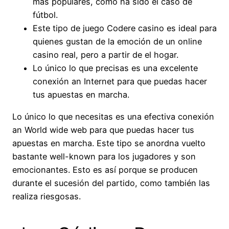
más populares, como ha sido el caso de
fútbol.
Este tipo de juego Codere casino es ideal para
quienes gustan de la emoción de un online
casino real, pero a partir de el hogar.
Lo único lo que precisas es una excelente
conexión an Internet para que puedas hacer
tus apuestas en marcha.
Lo único lo que necesitas es una efectiva conexión
an World wide web para que puedas hacer tus
apuestas en marcha. Este tipo se anordna vuelto
bastante well-known para los jugadores y son
emocionantes. Esto es así porque se producen
durante el sucesión del partido, como también las
realiza riesgosas.