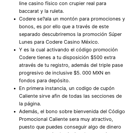
line casino físico con crupier real para
baccarat y la ruleta.
Codere se?ala un montón para promociones y
bonos, es por ello que a través de este
separado descubriremos la promoción Súper
Lunes para Codere Casino México.
Y es la cual activando el código promoción
Codere tienes a tu disposición $500 extra
através de tu registro, además del triple pase
progresivo de inclusive $5. 000 MXN en
fondos para depósito.
En primera instancia, un codigo de cupón
Caliente sirve afin de todas las secciones de
la página.
Además, el bono sobre bienvenida del Código
Promocional Caliente sera muy atractivo,
puesto que puedes conseguir algo de dinero